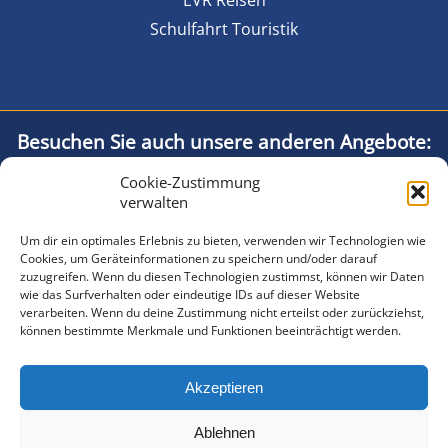
Schulfahrt Touristik
Besuchen Sie auch unsere anderen Angebote:
Cookie-Zustimmung
Strandhotel Usedom
verwalten
Ostseegünstige Unterkünfte
Um dir ein optimales Erlebnis zu bieten, verwenden wir Technologien wie
Fewo direkt am Meer
Cookies, um Geräteinformationen zu speichern und/oder darauf
Hotel am Meer Usedom
zuzugreifen. Wenn du diesen Technologien zustimmst, können wir Daten
wie das Surfverhalten oder eindeutige IDs auf dieser Website
Ferienwohnungen Zinnowitz
verarbeiten. Wenn du deine Zustimmung nicht erteilst oder zurückziehst,
können bestimmte Merkmale und Funktionen beeinträchtigt werden.
Impressum
Akzeptieren
Datenschutz
Ablehnen
AGB Einzelgäste